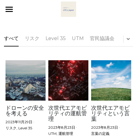
Home
欧州のUIC2
すべて
リスク
Level 35
UTM
官民協議会
Activities事例
参加地域の活動へのLinks
AAM Q&A
English Flyer
ドローンの安全
次世代エアモビ
次世代エアモビ
を考える
リティの運航管
リティという言
理
葉
2023年11月29日
·
2023年8月23日
·
2023年8月23日
·
リスク,
Level 35
UTM,
運航管理
言葉の定義