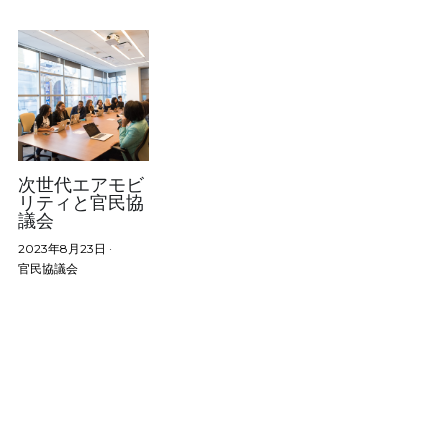
次世代エアモビ
リティと官民協
議会
2023年8月23日
·
官民協議会