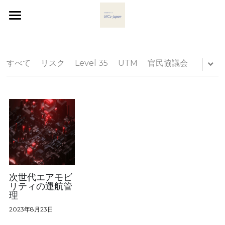
Home
欧州のUIC2
すべて
リスク
Level 35
UTM
官民協議会
Activities事例
参加地域の活動へのLinks
AAM Q&A
English Flyer
次世代エアモビ
リティの運航管
理
2023年8月23日